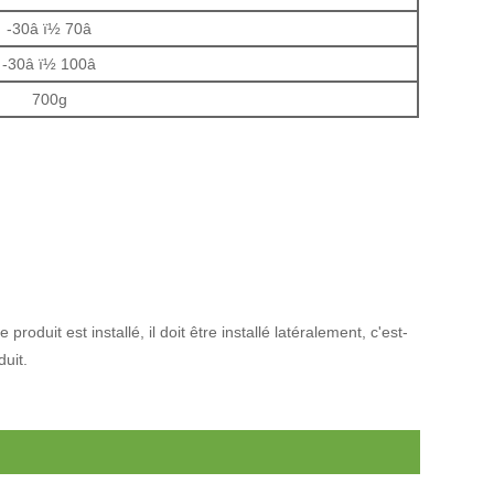
-30â ï½ 70â
-30â ï½ 100â
700g
oduit est installé, il doit être installé latéralement, c'est-
duit.