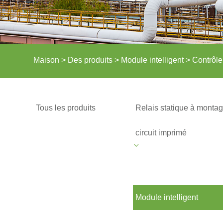
Maison
>
Des produits
>
Module intelligent
>
Contrôle
Tous les produits
Relais statique à montag
circuit imprimé
Module intelligent