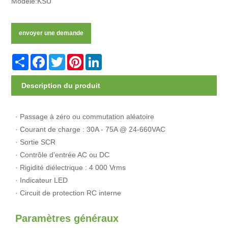
Modèle:KSU
envoyer une demande
Share
Facebook
Twitter
Pinterest
LinkedIn
Description du produit
· Passage à zéro ou commutation aléatoire
· Courant de charge : 30A - 75A @ 24-660VAC
· Sortie SCR
· Contrôle d'entrée AC ou DC
· Rigidité diélectrique : 4 000 Vrms
· Indicateur LED
· Circuit de protection RC interne
Paramètres généraux